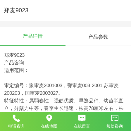
郑麦9023
产品详情
产品参数
郑麦9023
产品咨询
适用范围：
审定编号：豫审麦2001003，鄂审麦003-2001,苏审麦
200203，国审麦2003027。
特征特性：属弱春性、强筋优质、早熟品种。幼苗半直
立，分蘖力中等，春季生长迅速，株高78厘米左右，株
型紧凑直立，穗层整齐，落黄较好。穗纺锤形，长芒，
白壳，硬质白粒，亩穗数40万穗左右，穗粒数32粒左
电话咨询
在线地图
在线留言
短信咨询