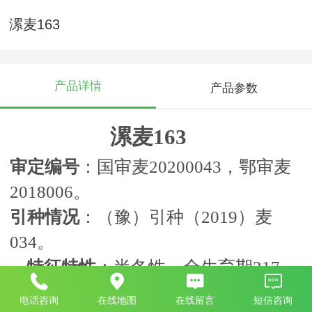
漯麦163
产品详情
产品参数
漯麦163
审定编号
：国审麦20200043，鄂审麦
2018006。
引种情况
：（豫）引种（2019）麦
034。
特征特性
：半冬性、全生育期217
天，比对照周麦18早1天。幼苗半匍
电话咨询
在线地图
在线留言
短信咨询