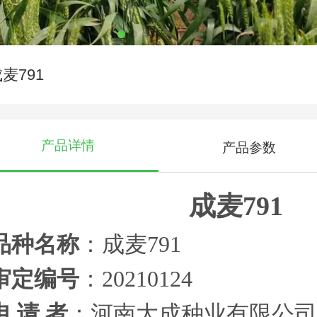
麦791
产品详情
产品参数
成麦791
品种名称
：成麦791
审定编号
：20210124
申 请 者
：河南大成种业有限公司