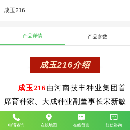
成玉216
产品详情
产品参数
成玉216介绍
成玉216
由河南技丰种业集团首
席育种家、大成种业副董事长宋新敏
研究员团队选育，
河南省审定，
审定
电话咨询
在线地图
在线留言
短信咨询
编号：
豫审玉20242028
。