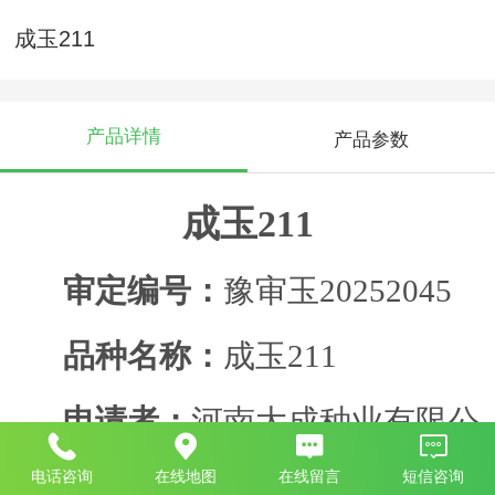
成玉211
产品详情
产品参数
成玉
211
审定
编号：
豫审玉
20252045
品种名称：
成玉
211
申
请
者：
河南大成种业有限公
电话咨询
在线地图
在线留言
短信咨询
司