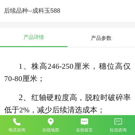
后续品种--成科玉588
产品详情
产品参数
1、株高246-250厘米，穗位高仅
70-80厘米；
2、
红轴硬粒度高，脱粒时破碎率
低于2%，减少后续清选成本；
2、耐密王者：5000-6000株/亩
电话咨询
在线地图
在线留言
短信咨询