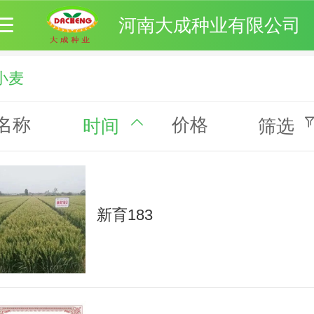
河南大成种业有限公司
小麦
名称
价格
时间
筛选
新育183